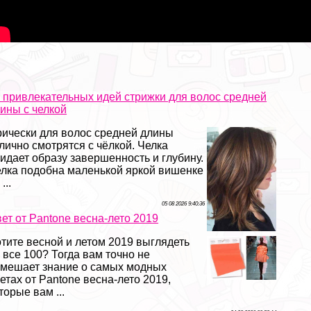
 привлекательных идей стрижки для волос средней
ины с челкой
ически для волос средней длины
лично смотрятся с чёлкой. Челка
идает образу завершенность и глубину.
лка подобна маленькой яркой вишенке
...
05 08 2026 9:40:36
ет от Pantone весна-лето 2019
тите весной и летом 2019 выглядеть
 все 100? Тогда вам точно не
мешает знание о самых модных
етах от Pantone весна-лето 2019,
торые вам ...