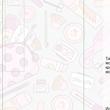
Та
мо
кр
мо
Ин