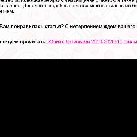
естно использование ярких и насыщенных цветов, а также 
так далее. Дополнить подобные платья можно стильными б
атчем.
 Вам понравилась
статья? С нетерпением ждем вашего
оветуем прочитать:
Юбки с ботинками 2019-2020: 11 стил