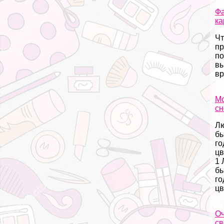
Фа
ка
Чт
пр
по
вы
вр
Мо
сн
Лю
бы
го
цв
1 
бы
го
цв
Оч
св