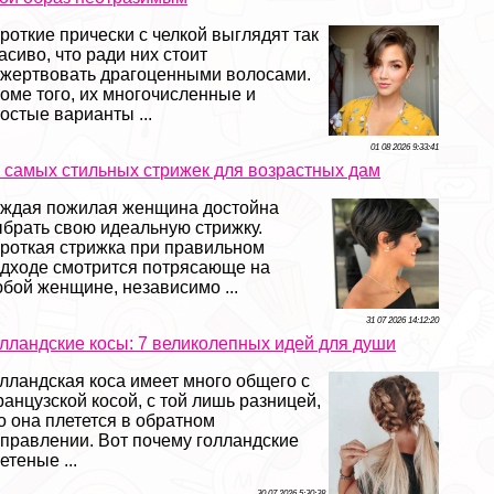
роткие прически с челкой выглядят так
асиво, что ради них стоит
жертвовать драгоценными волосами.
оме того, их многочисленные и
остые варианты ...
01 08 2026 9:33:41
 самых стильных стрижек для возрастных дам
ждая пожилая женщина достойна
брать свою идеальную стрижку.
роткая стрижка при правильном
дходе смотрится потрясающе на
бой женщине, независимо ...
31 07 2026 14:12:20
лландские косы: 7 великолепных идей для души
лландская коса имеет много общего с
анцузской косой, с той лишь разницей,
о она плетется в обратном
правлении. Вот почему голландские
етеные ...
30 07 2026 5:30:38