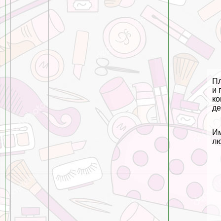
Пл
и 
ко
де
Им
лю