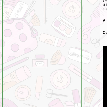
ум
и 
кл
А
С