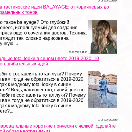
04 08 2026 22:50:14
нтастические идеи BALAYAGE: от коричневых до
рамельных тонов
о такое balayage? Это глубокий
оцесс, используемый для создания
трясающего сочетания цветов. Техника
глядит так, словно нарисована
учную ...
03 08 2026 7:41:50
дные total lookи в синем цвете 2019-2020: 10
огсшибательных идей
бите составлять тотал луки? Почему
 вам тогда не обратиться в 2019-2020
дах к модному total lookу в синем
ете? Ведь, как известно, синий цвет по
Любите составлять тотал луки? Почему
 вам тогда не обратиться в 2019-2020
дах к модному total lookу в синем
ете?...
02 08 2026 15:39:50
аровательные короткие прически с челкой: сделайте
ой образ неотразимым