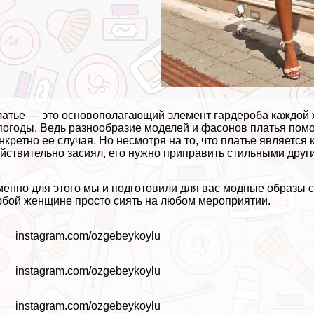
атье — это основополагающий элемент гардероба каждой 
погоды. Ведь разнообразие моделей и фасонов платья пом
нкретно ее случая. Но несмотря на то, что платье являетс
йствительно засиял, его нужно приправить стильными друг
енно для этого мы и подготовили для вас модные образы 
бой женщине просто сиять на любом мероприятии.
instagram.com/ozgebeykoylu
instagram.com/ozgebeykoylu
instagram.com/ozgebeykoylu