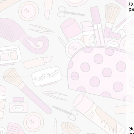
До
ра
Эф