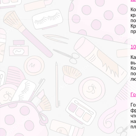
Ко
кр
по
Кр
пр
10
Ка
вы
Ко
по
лю
Го
Го
фр
чт
на
пл