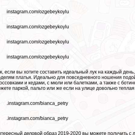
instagram.com/ozgebeykoylu
instagram.com/ozgebeykoylu
instagram.com/ozgebeykoylu
instagram.com/ozgebeykoylu
к, если вы хотите составить идеальный лук на каждый ден
делям платья. Идеально для повседневного ношения подой
оссовками и кедами, с мюли или балетками, а также с бот
жете паркой, пальто или же если на улице довольно теплая 
.instagram.com/bianca_petry
.instagram.com/bianca_petry
тересный деловой образ 2019-2020 вы можете получить с