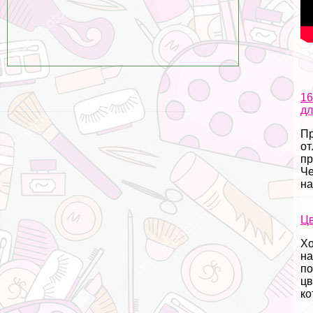
16
дл
Пр
от
пр
Че
на 
Цв
Хо
на
по
цв
ко