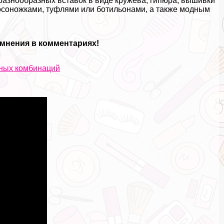
разнообразных вставок в виде кружева, гипюра, вышивки
осоножками, туфлями или ботильонами, а также модным
 мнения в комментариях!
ьных комбинаций